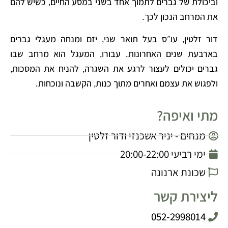
וביכולת של גברים לתמוך אחד בשני במסע החיים
כשיש להם
,
את המרחב הנכון לכך
.
דור זלטין
עו״ס בעל תואר שני
יזם ומנחה מעגלי גברים
,
,
בארבעת שנים האחרונות
עבורו
המעגל הוא מרחב שבו
,
.
גברים יכולים לעצור לרגע את השגרה
להניח את המסכות
,
,
ולפגוש את עצמם ואחרים מתוך כנות
הקשבה ונוכחות
.
,
מתי ואיפה?
מנחים - יניר אשכנזי ודור זלטין
ימי רביעי 20:00-22:00
שכונת ארנונה
ליצירת קשר
052-2998014