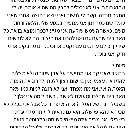
שהוא כותב. אני לא מצליח להבין מה שהוא אומר. יש לי
התקף חרדה וקשה לי לנשום ואני יוצא החוצה. אחרי שאני
עומד שם כמה זמן אני ממשיך במסע שלי. הלאה ורחוק
משם. כאשר השמש שוקעת אני מגיע לכפר ומוצא בו את כל
האבירים שפעם גם ניסו להרוג את היצור. הם לא לובשים
שיריון וכולם ערומים עם זקנים ארוכים. הם מחבקים אותי
חזק ואני בוכה.
סיום 2
בבוקר שאני קם אני מתיישב על אבן שטוחה ולא מצליח
להזיז את עצמי. אין בי שום רצון ללכת ולהרוג את היצור.
האמת היא שאני מת מפחד. אני לא רוצה למות כמו שאר
האבירים שהלכו ומעולם לא שבו. בשביל מה אני אלך?
בשביל הבת של המלך? אז היא יפה והכל אבל אני בכלל לא
מכיר את האופי שלה. היא גם נראית לי יותר מידי עדינה
בשבילי. אני צריך איזה מישהי קשוחה ובלבוסטה כזאת
שיודעת לנהל את העניינים. רק שבכפר שלי כל הבחורות