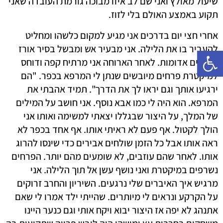
שיעול מאולץ ואני שם לב איזו מבוכה גורמת העובדה שאני
תקוע באמצע האולם בלי לזוז.
אחרי חצי יום בדרכים אני מגיע למקום כלשהו ומחליט
להעביר בו את הלילה. אני מבעיר אש ומבשל בסיר אורז
פתח סרגל נגישות
ועדשים אדומות. לאחר הארוחה אני מרתיח קפה ודוחס
למיקטרת פרחים מיובשים שנתן לי המרפא בכפר. "הם
ירגיעו אותך וגם יראו לך את הדרך". תמיד אהבתי את
המרפא. הוא היה לי כמו אבא נוסף. אני חושב על המילים
של המלך, על היצור שבגללו יצאתי למשימה ואותו אני
הולך לקטול. אף פעם לא ראיתי אותו. אף אחד בכפר לא
ראה אותו אבל כל הזמן שולחים אבירים כדי שינסו להרוג
אותו. לאחר שהם עוזבים, לא שומעים מהם יותר. הפרחים
נשרפים במיקטרת ואני נושף עשן אל תוך הלילה. אני
מרגיש איך האיברים שלי נרגעים. השיריון והחרב זרוקים
על הקרקע ונראים לי מיותרים. שהייתי ילד אמרו לי שאם
אתנהג לא יפה אז היצור יבוא ויקח אותי וגם כנער היינו