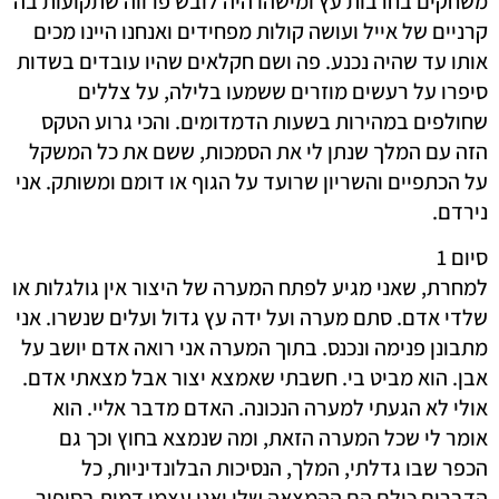
משחקים בחרבות עץ ומישהו היה לובש פרווה שתקועות בה
קרניים של אייל ועושה קולות מפחידים ואנחנו היינו מכים
אותו עד שהיה נכנע. פה ושם חקלאים שהיו עובדים בשדות
סיפרו על רעשים מוזרים ששמעו בלילה, על צללים
שחולפים במהירות בשעות הדמדומים. והכי גרוע הטקס
הזה עם המלך שנתן לי את הסמכות, ששם את כל המשקל
על הכתפיים והשריון שרועד על הגוף או דומם ומשותק. אני
נירדם.
סיום 1
למחרת, שאני מגיע לפתח המערה של היצור אין גולגלות או
שלדי אדם. סתם מערה ועל ידה עץ גדול ועלים שנשרו. אני
מתבונן פנימה ונכנס. בתוך המערה אני רואה אדם יושב על
אבן. הוא מביט בי. חשבתי שאמצא יצור אבל מצאתי אדם.
אולי לא הגעתי למערה הנכונה. האדם מדבר אליי. הוא
אומר לי שכל המערה הזאת, ומה שנמצא בחוץ וכך גם
הכפר שבו גדלתי, המלך, הנסיכות הבלונדיניות, כל
הדברים כולם הם ההמצאה שלו ואני עצמי דמות בסיפור