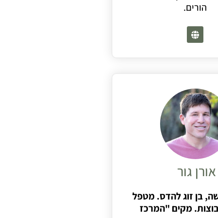
הורים.
אורן גור
, בן זוג להדס. מטפל
וצות. מקים "המרכז