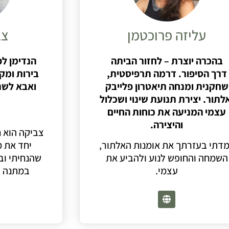
עליזה פרוכטמן
צב
בהכרה יוצרת – לחזור הביתה
הנדימן ל
דרך
הסיפור. דרמה תרפיסטית,
בירות ומקי
שחקנית
ומנחה תיאטרון פלייבק
ואבא לשתי
אלתור.
יצירת תנועת שינוי ושכלול
עצמי המניעה את כוחות החיים
והיצירה.
צביקה הוא 
דתי בעזרתך את אומנות האלתור,
יחד את מ
השמחה והחופש לנוע ולהביע את
שהנחיתי וב
עצמי.
במתנה ש