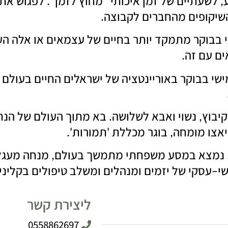
לשעתיים של זמן איכותי
מחוץ לזמן
לפגוש את 
".
"
,
השיקופים מהחברים לקבוצה
.
י בבוקר מתמקד יותר בחיים של עצמאים או אלה ה
ים עם זה
.
שי בבוקר באוריינטציה של ישראלים החיים בעולם 
קיבוץ
נשוי ואבא לשלושה
בא מתוך העולם של הנחיי
.
,
אצו מומחה
בוגר מכללת
תמורות
'.
'
,
נמצא במסע משפחתי מתמשך בעולם
מנחה מעגלי
,
י
עסקי של יזמים ומנהלים ומשלב טיפולים בקליני
–
ליצירת קשר
0558862697