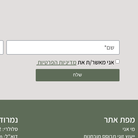
אני מאשר/ת את
מדיניות הפרטיות
שלח
מפת אתר
נמרוד 
מי אני
סלולרי: 054-495-3082
ייעוץ זוגי מבוסס מובחנות
דוא"ל: Nimrodbalog@gmail.com